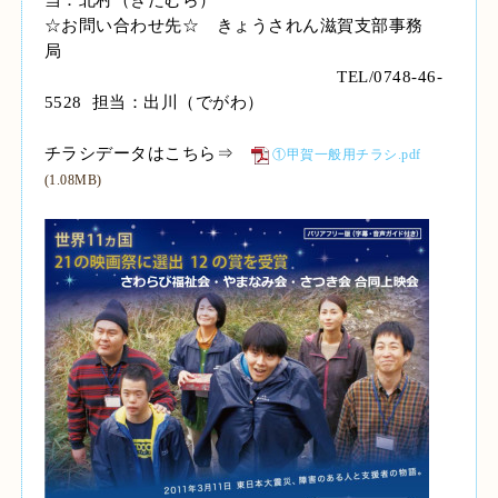
当：北村（きたむら）
☆お問い合わせ先☆ きょうされん滋賀支部事務
局
TEL/0748-46-
5528
担当：出川（でがわ）
チラシデータはこちら⇒
①甲賀一般用チラシ.pdf
(1.08MB)