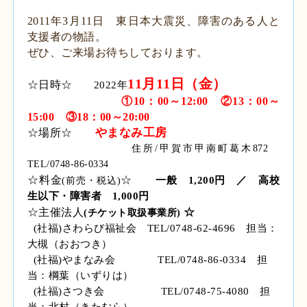
2011年3月11日 東日本大震災、障害のある人と
支援者の物語。
ぜひ、ご来場お待ちしております。
11
月
11
日（金）
☆日時☆
2022
年
①
10
：
00
～
12:00
②
13
：
00
～
15:00
③
18
：
00
～
20:00
やまなみ工房
☆場所☆
住所
/
甲賀市甲南町葛木
872
TEL/0748-86-0334
☆料金
☆
(
前売・税込
)
一般
1,200
円 ／ 高校
生以下・障害者
1,000
円
☆主催法人
☆
(
チケット取扱事業所
)
(
社福
)
さわらび福祉会
TEL/0748-62-4696
担当：
大槻（おおつき）
(
社福
)
やまなみ会
TEL/0748-86-0334
担
当：棡葉（いずりは）
(
社福
)
さつき会
TEL/0748-75-4080
担