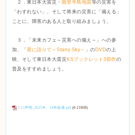
２．東日本大震災・
能登半島地震
等の災害を
「わすれない」、そして将来の災害に「備える」
ことに、障害のある人と取り組みましょう。
３．「未来カフェ～災害への備え～」への参
加、「
星に語りて～Starry Sky～
」の
DVD
の上
映、そして東日本大震災
KSブックレット3部作
の
普及をすすめましょう。
3.11声明_2025年、14年経過.pdf
(0.21MB)