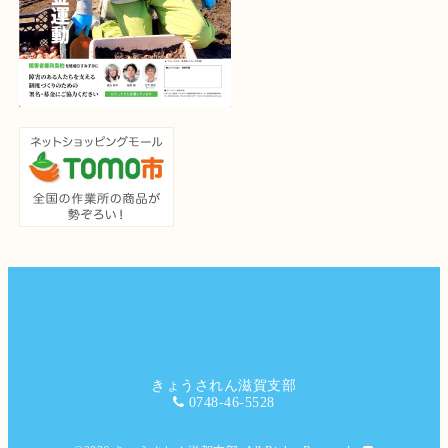
きょうされん滋賀支部
0748-46-5528