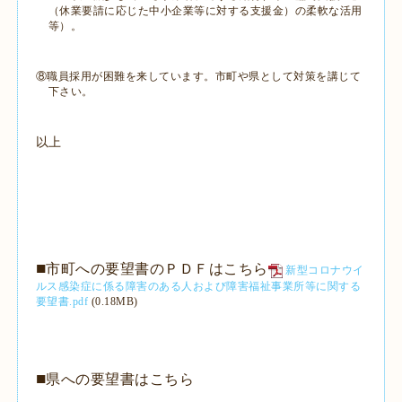
（休業要請に応じた中小企業等に対する支援金）の柔軟な活用
等）。
⑧職員採用が困難を来しています。市町や県として対策を講じて
下さい。
以上
■
市町への要望書のＰＤＦはこちら
新型コロナウイ
ルス感染症に係る障害のある人および障害福祉事業所等に関する
要望書.pdf
(0.18MB)
■
県への要望書はこちら