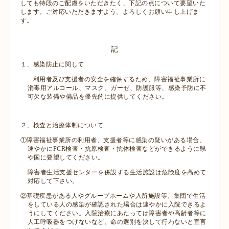
しても特段のご配慮をいただきたく、下記の点について要望いた
します。ご対応いただきますよう、よろしくお願い申し上げま
す。
記
１、感染防止に関して
利用者及び支援者の安全を確保するため、障害福祉事業所に
消毒用アルコール、マスク、ガーゼ、防護服等、感染予防に不
可欠な装備や備品を優先的に提供してください。
２、検査と治療体制について
①障害福祉事業所の利用者、支援者等に感染の疑いがある場合、
速やかに
PCR
検査・抗原検査・抗体検査などができるように県
や国に要望してください。
障害者生活支援センターを併設する生活施設は危険度を高めて
対応して下さい。
②基礎疾患がある人やグループホームや入所施設等、集団で生活
をしている人の感染が確認された場合は速やかに入院できるよ
うにしてください。入院治療にあたっては障害者や高齢者等に
人工呼吸器をつけないなど、命の選別を決して行わないと宣言