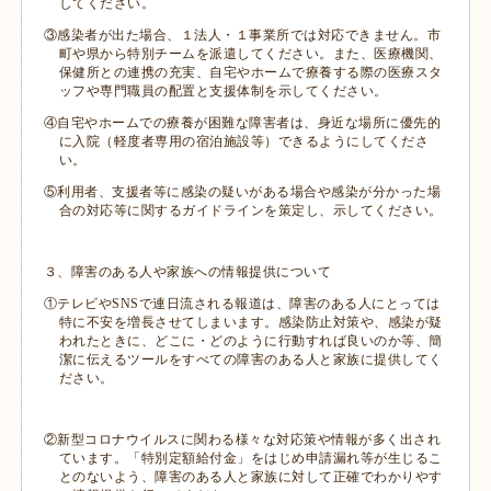
してください。
③感染者が出た場合、１法人・１事業所では対応できません。市
町や県から特別チームを派遣してください。また、医療機関、
保健所との連携の充実、自宅やホームで療養する際の医療スタ
ッフや専門職員の配置と支援体制を示してください。
④自宅やホームでの療養が困難な障害者は、身近な場所に優先的
に入院（軽度者専用の宿泊施設等）できるようにしてくださ
い。
⑤利用者、支援者等に感染の疑いがある場合や感染が分かった場
合の対応等に関するガイドラインを策定し、示してください。
３、障害のある人や家族への情報提供について
①テレビや
SNS
で連日流される報道は、障害のある人にとっては
特に不安を増長させてしまいます。感染防止対策や、感染が疑
われたときに、どこに・どのように行動すれば良いのか等、簡
潔に伝えるツールをすべての障害のある人と家族に提供してく
ださい。
②新型コロナウイルスに関わる様々な対応策や情報が多く出され
ています。「特別定額給付金」をはじめ申請漏れ等が生じるこ
とのないよう、障害のある人と家族に対して正確でわかりやす