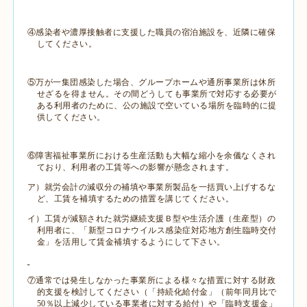
④感染者や濃厚接触者に支援した職員の宿泊施設を、近隣に確保
してください。
⑤万が一集団感染した場合、グループホームや通所事業所は休所
せざるを得ません。その間どうしても事業所で対応する必要が
ある利用者のために、公の施設で空いている場所を臨時的に提
供してください。
⑥障害福祉事業所における生産活動も大幅な縮小を余儀なくされ
ており、利用者の工賃等への影響が懸念されます。
ア）就労会計の減収分の補填や事業所製品を一括買い上げするな
ど、工賃を補填するための措置を講じてください。
イ）工賃が減額された就労継続支援Ｂ型や生活介護（生産型）の
利用者に、「新型コロナウイルス感染症対応地方創生臨時交付
金」を活用して賃金補填するようにして下さい。
⑦通常では発生しなかった事業所による様々な措置に対する財政
的支援を検討してください（「持続化給付金」（前年同月比で
50
％以上減少している事業者に対する給付）や「臨時支援金」