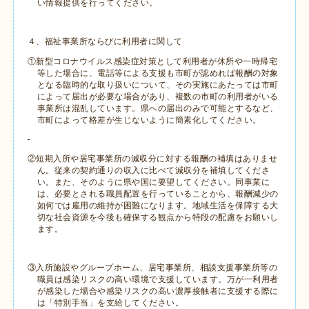
い情報提供を行ってください。
４、福祉事業所ならびに利用者に関して
①新型コロナウイルス感染症対策として利用者が休所や一時帰宅
等した場合に、電話等による支援も市町が認めれば報酬の対象
となる臨時的な取り扱いについて、その実施にあたっては市町
によって届出が必要な場合があり、複数の市町の利用者がいる
事業所は混乱しています。県への届出のみで可能とするなど、
市町によって格差が生じないように簡素化してください。
②短期入所や居宅事業所の減収分に対する報酬の補填はありませ
ん。従来の契約通りの収入に比べて減収分を補填してくださ
い。また、そのように県や国に要望してください。同事業に
は、必要とされる職員配置を行っていることから、報酬減少の
如何では雇用の維持が困難になります。地域生活を保障する大
切な社会資源を今後も確保する観点から特段の配慮をお願いし
ます。
③入所施設やグループホーム、居宅事業所、相談支援事業所等の
職員は感染リスクの高い環境で支援しています。万が一利用者
が感染した場合や感染リスクの高い濃厚接触者に支援する際に
は「特別手当」を支給してください。