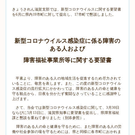
きょうされん滋賀支部では、新型コロナウイルスに関する要望書
を6月に県内19市町に対して提出し、17市町で懇談しました。
新型コロナウイルス感染症に係る障害の
ある人および
障害福祉事業所等に関する要望書
平素より、障害のある人の地域生活を促進するため尽力されて
いることに、敬意を表します。また、この度の新型コロナウイル
ス感染症の流行拡大にかかわっては、障害のある人の命と健康を
守る観点から、日夜を分かたず奮闘なさっていることに感謝申し
上げます。
さて、当会では新型コロナウイルス感染症に関して、
3
月
30
日
ならびに
5
月
13
日に、滋賀県知事に要望書を提出し、県障害福祉
課と懇談を重ねて参りました（別添参照）。
障害のある人の命と健康を守るために、また障害のある人の労
働や社会参加の場を守るためには、県と同様に各市町におかれま