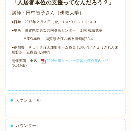
「入居者本位の支援ってなんだろう？」
講師：田中智子さん（佛教大学）
●日時 2017年２月３日（金）１０:００～１２:００
●場所 滋賀県立男女共同参画センター １階 視聴覚室
〒523-0891 滋賀県近江八幡市鷹飼町80-4
●参加費 きょうされん加盟ホーム職員 1,000円／きょうされん未
加盟ホーム職員 1,500円
開催要項・申込
2016年度キーパー学習交流会案内.pdf
(0.51MB)
スケジュール
カウンター