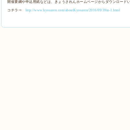
開催要綱や申込用紙などは、きょうされんホームページからダウンロード
コチラ⇒
http://www.kyosaren.com/aboutKyosaren/2016/09/39in-1.html