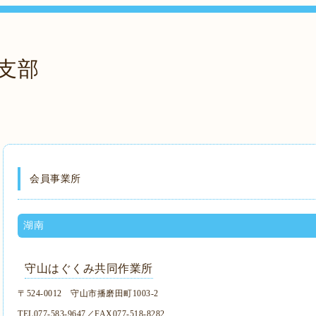
支部
会員事業所
湖南
守山はぐくみ共同作業所
〒524-0012 守山市播磨田町1003-2
TEL077-583-9647／FAX077-518-8282