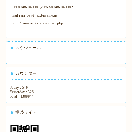
TEL0748-20-1101／FAX0748-20-1102
mail:rain-bow@ex.biwa.ne.jp
http://gamounokai.com/index.php
スケジュール
カウンター
Today :
549
Yesterday :
326
Total :
1309944
携帯サイト