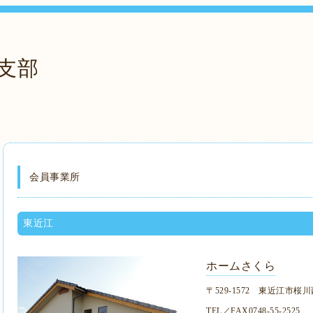
支部
会員事業所
東近江
ホームさくら
〒529-1572 東近江市桜川西
TEL／FAX0748-55-2525