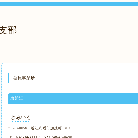
支部
会員事業所
東近江
きみいろ
〒523-0058 近江八幡市加茂町3819
TEL0748-34-4111／FAX0748-43-0450